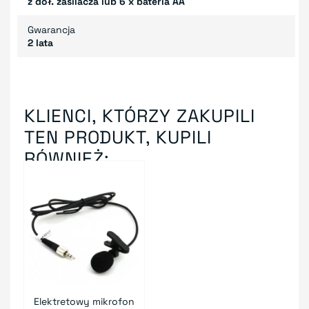
z doł. zasilacza lub 6 x bateria AA
Gwarancja
2 lata
KLIENCI, KTÓRZY ZAKUPILI
TEN PRODUKT, KUPILI
RÓWNIEŻ:
Elektretowy mikrofon