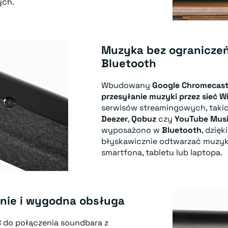
ych.
Muzyka bez ograniczeń
Bluetooth
Wbudowany
Google Chromecas
przesyłanie muzyki przez sieć Wi
serwisów streamingowych, taki
Deezer
,
Qobuz
czy
YouTube Mus
wyposażono w
Bluetooth
, dzię
błyskawicznie odtwarzać muzyk
smartfona, tabletu lub laptopa.
nie i wygodna obsługa
C
do połączenia soundbara z