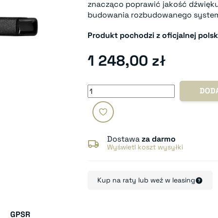
znacząco poprawić jakość dźwięku
budowania rozbudowanego syste
Produkt pochodzi z oficjalnej polsk
1 248,00 zł
DOD
Dostawa
za darmo
Wyświetl koszt wysyłki
Kup na raty lub weź w leasing
GPSR