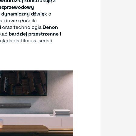
wudrożną konstrukcję z
ezprzewodowy
, dynamiczny dźwięk
o
dardowe głośniki
l
oraz technologia
Denon
skać
bardziej przestrzenne i
lądania filmów, seriali