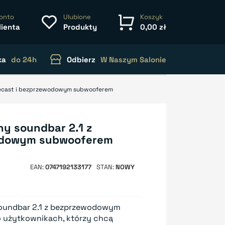
onto
Ulubione
Koszyk
lienta
Produkty
0,00 zł
ka
do 24h
Odbierz
W Naszym Salonie
mecast i bezprzewodowym subwooferem
y soundbar 2.1 z
odowym subwooferem
EAN
0747192133177
STAN
NOWY
oundbar 2.1 z bezprzewodowym
 użytkownikach, którzy chcą