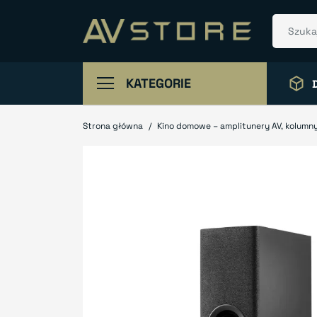
KATEGORIE
Strona główna
Kino domowe – amplitunery AV, kolumny