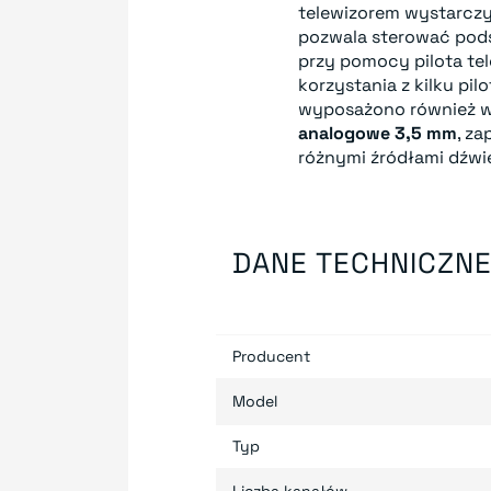
telewizorem wystarcz
pozwala sterować pod
przy pomocy pilota tel
korzystania z kilku pi
wyposażono również 
analogowe 3,5 mm
, z
różnymi źródłami dźwi
DANE TECHNICZN
Producent
Model
Typ