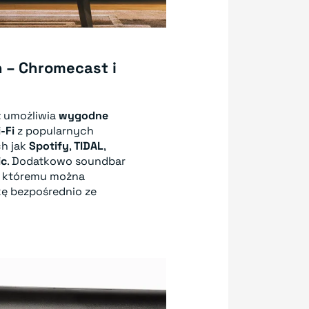
 – Chromecast i
t
umożliwia
wygodne
-Fi
z popularnych
ch jak
Spotify
,
TIDAL
,
ic
. Dodatkowo soundbar
ki któremu można
ę bezpośrednio ze