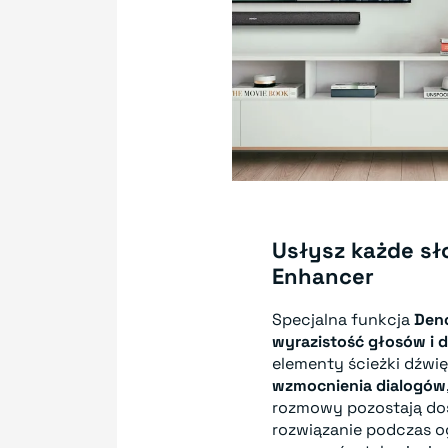
Usłysz każde sł
Enhancer
Specjalna funkcja
Den
wyrazistość głosów i 
elementy ścieżki dźwi
wzmocnienia dialogów
rozmowy pozostają dosk
rozwiązanie podczas ogl