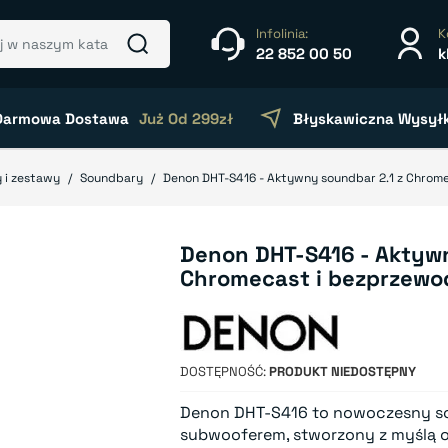
Infolinia:
K
22 852 00 50
k
Darmowa Dostawa
Już Od 299zł
Błyskawiczna Wysył
 i zestawy
Soundbary
Denon DHT-S416 - Aktywny soundbar 2.1 z Chro
Denon DHT-S416 - Aktywn
Chromecast i bezprzew
DOSTĘPNOŚĆ
PRODUKT NIEDOSTĘPNY
Denon DHT-S416 to nowoczesny s
subwooferem, stworzony z myślą o