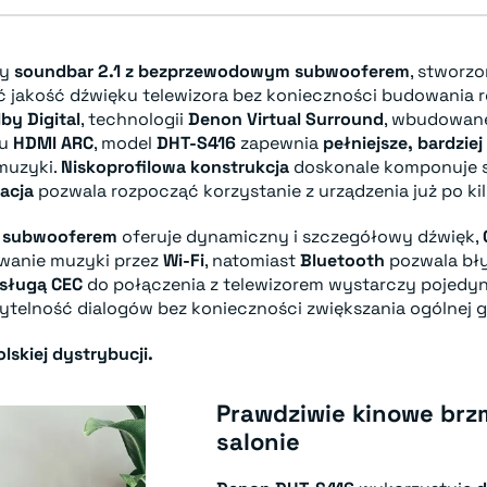
ny
soundbar 2.1 z bezprzewodowym subwooferem
, stworz
ć jakość dźwięku telewizora bez konieczności budowania
by Digital
, technologii
Denon Virtual Surround
, wbudowa
zu
HDMI ARC
, model
DHT-S416
zapewnia
pełniejsze, bardzie
 muzyki.
Niskoprofilowa konstrukcja
doskonale komponuje 
acja
pozwala rozpocząć korzystanie z urządzenia już po ki
m subwooferem
oferuje dynamiczny i szczegółowy dźwięk,
wanie muzyki przez
Wi-Fi
, natomiast
Bluetooth
pozwala bły
sługą CEC
do połączenia z telewizorem wystarczy pojedy
telność dialogów bez konieczności zwiększania ogólnej g
lskiej dystrybucji.
Prawdziwie kinowe brz
salonie