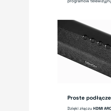
programów telewizyjn
Proste podłącze
Dzięki złączu
HDMI AR