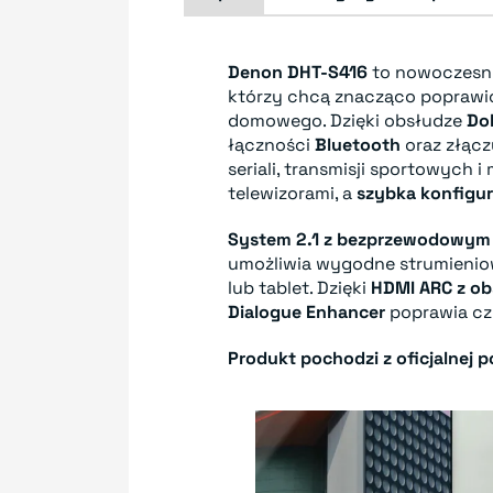
Denon DHT-S416
to nowoczes
którzy chcą znacząco poprawi
domowego. Dzięki obsłudze
Dol
łączności
Bluetooth
oraz złąc
seriali, transmisji sportowych i
telewizorami, a
szybka konfigur
System 2.1 z bezprzewodowy
umożliwia wygodne strumienio
lub tablet. Dzięki
HDMI ARC z ob
Dialogue Enhancer
poprawia czy
Produkt pochodzi z oficjalnej po