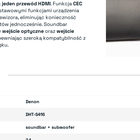
y
jeden przewód HDMI
. Funkcja
CEC
stawowymi funkcjami urządzenia
ewizora, eliminując konieczność
lotów jednocześnie. Soundbar
w
wejście optyczne
oraz
wejście
apewniając szeroką kompatybilność z
ęku.
E
Denon
DHT-S416
soundbar + subwoofer