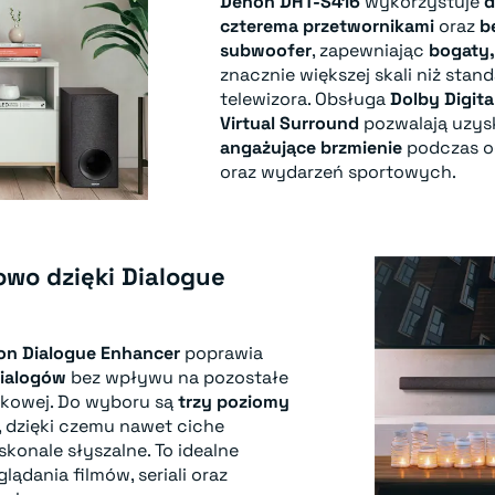
Denon DHT-S416
wykorzystuje
d
czterema przetwornikami
oraz
b
subwoofer
, zapewniając
bogaty
znacznie większej skali niż stan
telewizora. Obsługa
Dolby Digita
Virtual Surround
pozwalają uzy
angażujące brzmienie
podczas og
oraz wydarzeń sportowych.
owo dzięki Dialogue
on Dialogue Enhancer
poprawia
dialogów
bez wpływu na pozostałe
ękowej. Do wyboru są
trzy poziomy
, dzięki czemu nawet ciche
onale słyszalne. To idealne
ądania filmów, seriali oraz