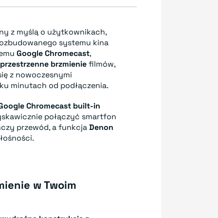
ony z myślą o użytkownikach,
 rozbudowanego systemu kina
nemu
Google Chromecast
,
j przestrzenne brzmienie
filmów,
się z nowoczesnymi
lku minutach od podłączenia.
Google Chromecast built-in
skawicznie połączyć smartfon
nczy przewód, a funkcja
Denon
łośności.
mienie w Twoim