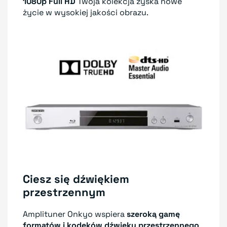
1080p Full HD
Twoja kolekcja zyska nowe
życie w wysokiej jakości obrazu.
Ciesz się dźwiękiem
przestrzennym
Amplituner Onkyo wspiera
szeroką gamę
formatów i kodeków dźwięku przestrzennego
,