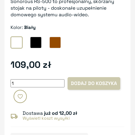
Sonorous RS-500 to profesjonalny, skórzany
stojak na piloty - doskonałe uzupełnienie
domowego systemu audio-wideo.
Kolor:
Biały
Biały
Czarny
Brązowy
109,00 zł
DODAJ DO KOSZYKA
Dostawa
już od 12,00 zł
Wyświetl koszt wysyłki