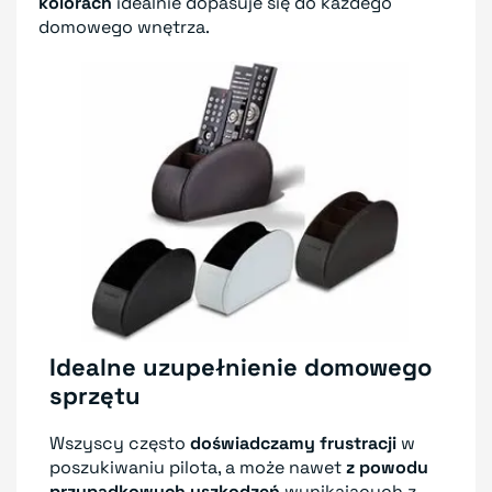
kolorach
idealnie dopasuje się do każdego
domowego wnętrza.
Idealne uzupełnienie domowego
sprzętu
Wszyscy często
doświadczamy frustracji
w
poszukiwaniu pilota, a może nawet
z powodu
przypadkowych uszkodzeń
wynikających z