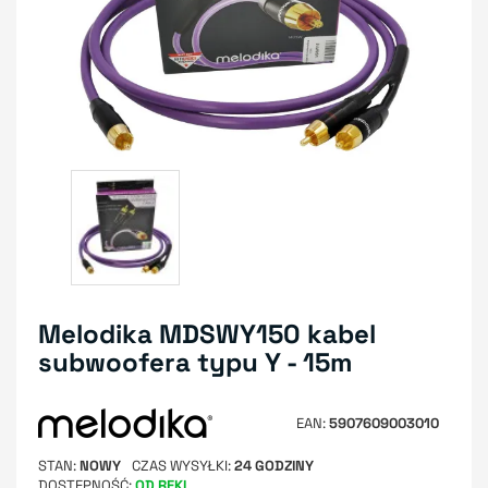
Melodika MDSWY150 kabel
subwoofera typu Y - 15m
EAN
5907609003010
STAN
NOWY
CZAS WYSYŁKI
24 GODZINY
DOSTĘPNOŚĆ
OD RĘKI