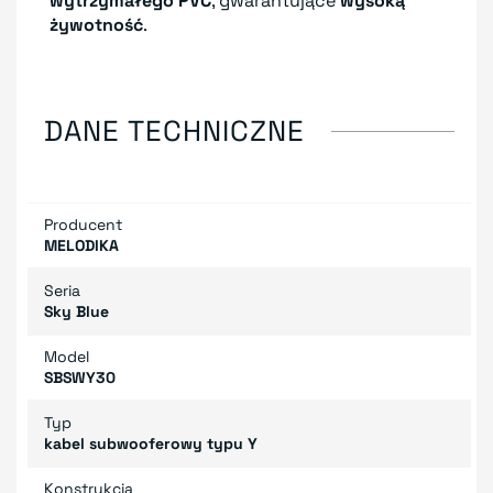
wytrzymałego PVC
, gwarantujące
wysoką
żywotność
.
DANE TECHNICZNE
Producent
MELODIKA
Seria
Sky Blue
Model
SBSWY30
Typ
kabel subwooferowy typu Y
Konstrukcja