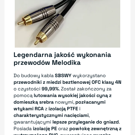
Legendarna jakość wykonania
przewodów Melodika
Do budowy kabla
SBSWY
wykorzystano
przewodniki z miedzi beztlenowej OFC klasy 4N
o czystości
99,99%
. Został zakończony za
pomocą
lutowania wysokiej jakości cyną z
domieszką srebra
nowymi,
pozłacanymi
wtykami RCA
z
izolacją PTFE
i
charakterystycznymi nacięciami
,
gwarantującymi
lepsze przyleganie do gniazd
.
Posiada
izolację PE
oraz
powłokę zewnętrzną z