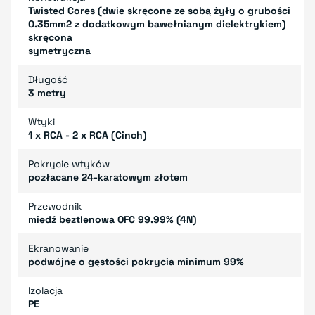
Twisted Cores (dwie skręcone ze sobą żyły o grubości
0.35mm2 z dodatkowym bawełnianym dielektrykiem)
skręcona
symetryczna
Długość
3 metry
Wtyki
1 x RCA - 2 x RCA (Cinch)
Pokrycie wtyków
pozłacane 24-karatowym złotem
Przewodnik
miedź beztlenowa OFC 99.99% (4N)
Ekranowanie
podwójne o gęstości pokrycia minimum 99%
Izolacja
PE