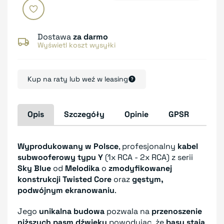
Dostawa
za darmo
Wyświetl koszt wysyłki
Kup na raty lub weź w leasing
Opis
Szczegóły
Opinie
GPSR
Wyprodukowany w Polsce
, profesjonalny
kabel
subwooferowy typu Y
(1x RCA - 2x RCA) z serii
Sky Blue
od
Melodika
o
zmodyfikowanej
konstrukcji Twisted Core
oraz
gęstym,
podwójnym ekranowaniu
.
Jego
unikalna budowa
pozwala na
przenoszenie
niższych pasm dźwięku
powodując, że
basy stają