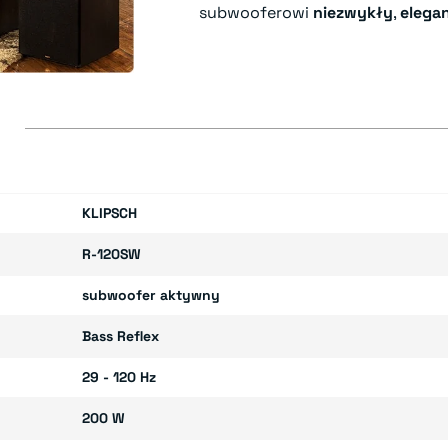
subwooferowi
niezwykły
,
elega
E
KLIPSCH
R-120SW
subwoofer aktywny
Bass Reflex
29 - 120 Hz
200 W