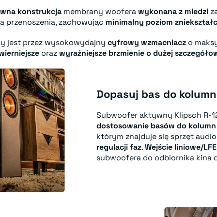
ywna konstrukcja
membrany woofera
wykonana z miedzi
z
ma przenoszenia, zachowując
minimalny poziom zniekształ
y jest przez wysokowydajny
cyfrowy wzmacniacz
o maksy
wierniejsze
oraz
wyraźniejsze brzmienie o dużej szczegóło
Dopasuj bas do kolumn
Subwoofer aktywny Klipsch R-1
dostosowanie basów do kolumn
którym znajduje się sprzęt audi
regulacji faz
.
Wejście liniowe/LF
subwoofera do odbiornika kina