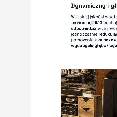
Dynamiczny i gł
Wysokiej jakości woof
technologii IMG
cechuj
odpowiedzią
w zakresi
jednocześnie
redukują
połączeniu z
wysokow
wydobycie głębokieg