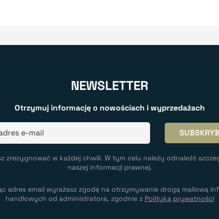
NEWSLETTER
Otrzymuj informację o nowościach i wyprzedażach
z zrezygnować w każdej chwili. W tym celu należy odnaleźć szcze
naszej informacji prawnej.
ąc adres email wyrażasz zgodę na otrzymywanie drogą mailową inf
handlowych od administratora, zgodnie z
Polityką prywatności