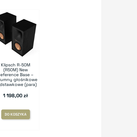
Klipsch R-50M
(R50M) New
eference Base –
lumny głośnikowe
dstawkowe (para)
1 198,00 zł
DO KOSZYKA