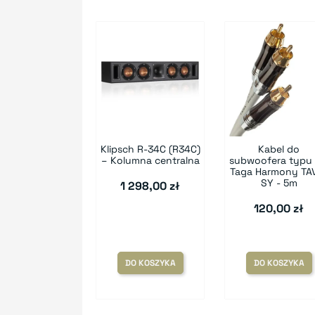
Klipsch R-34C (R34C)
Kabel do
– Kolumna centralna
subwoofera typu 
Taga Harmony TA
SY - 5m
1 298,00 zł
120,00 zł
DO KOSZYKA
DO KOSZYKA