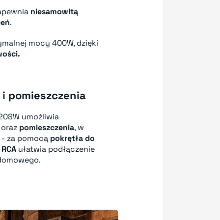
apewnia
niesamowitą
ceń
.
malnej mocy 400W, dzięki
wości.
 i pomieszczenia
20SW umożliwia
oraz
pomies
zczenia
, w
o - za pomocą
pokrętła do
E RCA
ułatwia podłączenie
 domowego.