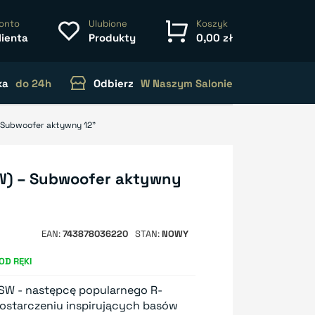
onto
Ulubione
Koszyk
lienta
Produkty
0,00 zł
ka
do 24h
Odbierz
W Naszym Salonie
 Subwoofer aktywny 12"
W) – Subwoofer aktywny
EAN
743878036220
STAN
NOWY
OD RĘKI
SW - następcę popularnego R-
dostarczeniu inspirujących basów