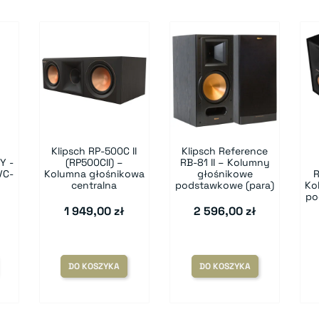
Klipsch RP-500C II
Klipsch Reference
Y -
(RP500CII) –
RB-81 II – Kolumny
VC-
Kolumna głośnikowa
głośnikowe
R
centralna
podstawkowe (para)
Ko
po
1 949,00 zł
2 596,00 zł
DO KOSZYKA
DO KOSZYKA