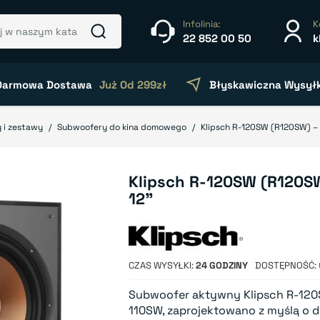
Infolinia:
K
22 852 00 50
k
Darmowa Dostawa
Już Od 299zł
Błyskawiczna Wysył
 i zestawy
Subwoofery do kina domowego
Klipsch R-120SW (R120SW) –
Klipsch R-120SW (R120S
12"
CZAS WYSYŁKI
24 GODZINY
DOSTĘPNOŚĆ
Subwoofer aktywny Klipsch R-120
110SW, zaprojektowano z myślą o 