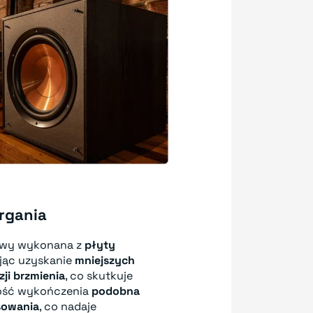
rgania
wy wykonana z
płyty
ując uzyskanie
mniejszych
zji brzmienia
, co skutkuje
łość wykończenia
podobna
sowania
, co nadaje