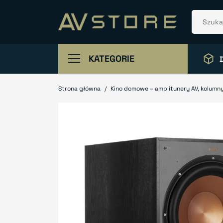
KATEGORIE
Strona główna
Kino domowe – amplitunery AV, kolumny