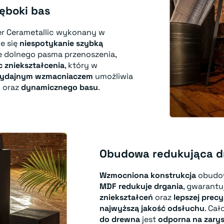
ęboki bas
er Cerametallic wykonany w
e się
niespotykanie szybką
e dolnego pasma przenoszenia,
c zniekształcenia
, który w
ydajnym wzmacniaczem
umożliwia
o
oraz
dynamicznego basu
.
Obudowa redukująca d
Wzmocniona konstrukcja
obudo
MDF redukuje drgania
, gwarant
zniekształceń
oraz
lepszej precy
najwyższą jakość odsłuchu
. Ca
do drewna
jest
odporna na zary