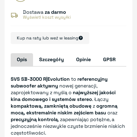
Dostawa
za darmo
Wyświetl koszt wysyłki
Kup na raty lub weź w leasing
Opis
Szczegóły
Opinie
GPSR
SVS SB-3000 R|Evolution
to
referencyjny
subwoofer aktywny
nowej generacji,
zaprojektowany z myślą o
najwyższej jakości
kina domowego i systemów stereo
. Łączy
kompaktową, zamkniętą obudowę
z
ogromną
mocą, ekstremalnie niskim zejściem basu
oraz
precyzyjną kontrolą
, zapewniając potężne, a
jednocześnie niezwykle czyste brzmienie niskich
częstotliwości.