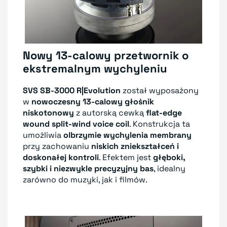
Nowy 13-calowy przetwornik o
ekstremalnym wychyleniu
SVS SB-3000 R|Evolution
został wyposażony
w
nowoczesny 13-calowy głośnik
niskotonowy
z autorską cewką
flat-edge
wound split-wind voice coil
. Konstrukcja ta
umożliwia
olbrzymie wychylenia membrany
przy zachowaniu
niskich zniekształceń i
doskonałej kontroli
. Efektem jest
głęboki,
szybki i niezwykle precyzyjny bas
, idealny
zarówno do muzyki, jak i filmów.