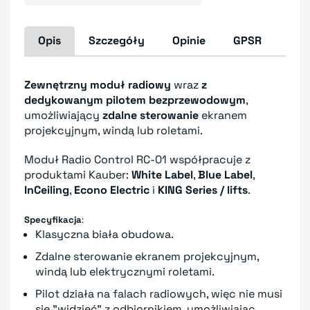
Opis
Szczegóły
Opinie
GPSR
Zewnętrzny moduł radiowy
wraz
z
dedykowanym pilotem bezprzewodowym
,
umożliwiający
zdalne sterowanie
ekranem
projekcyjnym, windą lub roletami.
Moduł Radio Control RC-01 współpracuje z
produktami Kauber:
White Label
,
Blue Label
,
InCeiling
,
Econo Electric
i
KING Series / lifts
.
Specyfikacja
:
Klasyczna biała obudowa.
Zdalne sterowanie ekranem projekcyjnym,
windą lub elektrycznymi roletami.
Pilot działa na falach radiowych, więc nie musi
się "widzieć" z odbiornikiem, umożliwiając