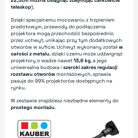
22,5cm można osiągnąć zdejmując całkowicie
teleskop
).
Dzięki specjalnemu mocowaniu z trzpieniem
przelotowym, przewody do podłączenia
projektora mogą przechodzić bezpośrednio
przez uchwyt, unikając przy tym dodatkowych
otworów w suficie. Uchwyt wykonany został
w
całości z metalu
, dzięki czemu może udźwignąć
projektory o wadze nawet
13,6 kg
, a jego
uniwersalna budowa i
szeroki zakres regulacji
rozstawu otworów
montażowych, sprawia
pasuje do 99% projektorów dostępnych na
rynku.
W zestawie znajdziesz niezbędne elementy do
prostego montażu
.