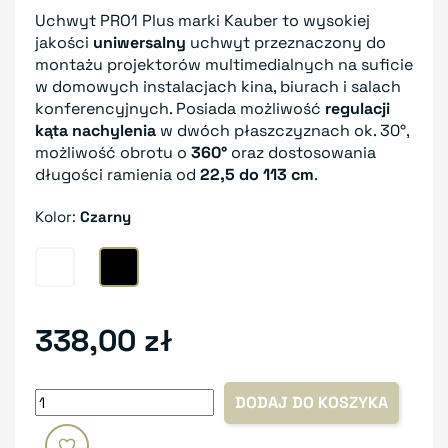
Uchwyt PRO1 Plus marki Kauber to wysokiej
jakości
uniwersalny
uchwyt przeznaczony do
montażu projektorów multimedialnych na suficie
w domowych instalacjach kina, biurach i salach
konferencyjnych. Posiada możliwość
regulacji
kąta nachylenia
w dwóch płaszczyznach ok. 30°,
możliwość obrotu o
360°
oraz dostosowania
długości ramienia od
22,5 do 113 cm
.
Kolor:
Czarny
Biały
Czarny
338,00 zł
DODAJ DO KOSZYKA