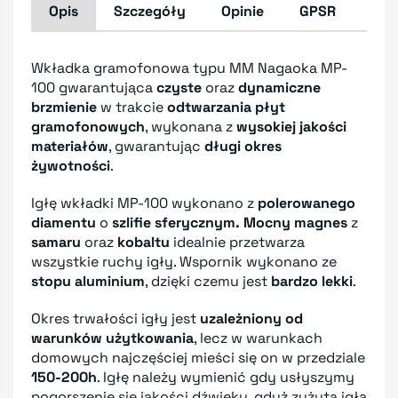
Opis
Szczegóły
Opinie
GPSR
Wkładka gramofonowa typu MM Nagaoka MP-
100 gwarantująca
czyste
oraz
dynamiczne
brzmienie
w trakcie
odtwarzania płyt
gramofonowych
, wykonana z
wysokiej jakości
materiałów
, gwarantując
długi okres
żywotności
.
Igłę wkładki MP-100 wykonano z
polerowanego
diamentu
o
szlifie sferycznym.
Mocny magnes
z
samaru
oraz
kobaltu
idealnie przetwarza
wszystkie ruchy igły. Wspornik wykonano ze
stopu aluminium
, dzięki czemu jest
bardzo lekki
.
Okres trwałości igły jest
uzależniony od
warunków użytkowania
, lecz w warunkach
domowych najczęściej mieści się on w przedziale
150-200h
. Igłę należy wymienić gdy usłyszymy
pogorszenie się jakości dźwięku, gdyż zużyta igła