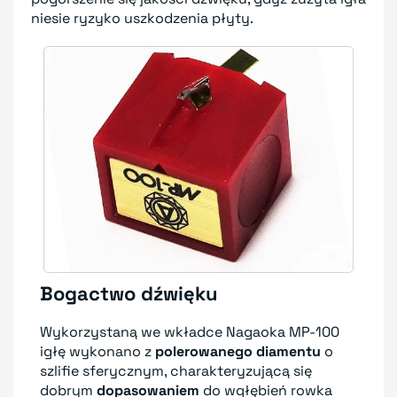
niesie ryzyko uszkodzenia płyty.
Bogactwo dźwięku
Wykorzystaną we wkładce Nagaoka MP-100
igłę wykonano z
polerowanego diamentu
o
szlifie sferycznym, charakteryzującą się
dobrym
dopasowaniem
do wgłębień rowka