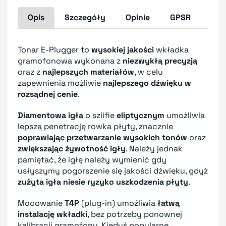
Opis
Szczegóły
Opinie
GPSR
Tonar E-Plugger to
wysokiej jakości
wkładka
gramofonowa wykonana z
niezwykłą precyzją
oraz z
najlepszych materiałów
, w celu
zapewnienia możliwie
najlepszego dźwięku w
rozsądnej cenie
.
Diamentowa igła
o szlifie
eliptycznym
umożliwia
lepszą penetrację rowka płyty, znacznie
poprawiając przetwarzanie wysokich tonów
oraz
zwiększając żywotność igły
. Należy jednak
pamiętać, że igłę należy wymienić gdy
usłyszymy pogorszenie się jakości dźwięku, gdyż
zużyta igła niesie ryzyko uszkodzenia płyty
.
Mocowanie
T4P
(plug-in) umożliwia
łatwą
instalację wkładki
, bez potrzeby ponownej
kalibracji gramofonu. Kiedyś popularne