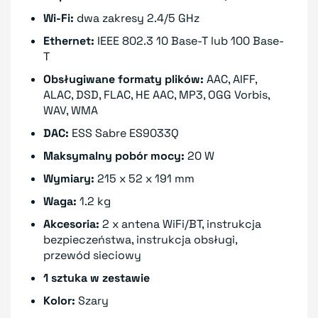
Wi-Fi:
dwa zakresy 2.4/5 GHz
Ethernet:
IEEE 802.3 10 Base-T lub 100 Base-
T
Obsługiwane formaty plików:
AAC, AIFF,
ALAC, DSD, FLAC, HE AAC, MP3, OGG Vorbis,
WAV, WMA
DAC:
ESS Sabre ES9033Q
Maksymalny pobór mocy:
20 W
Wymiary:
215 x 52 x 191 mm
Waga:
1.2 kg
Akcesoria:
2 x antena WiFi/BT, instrukcja
bezpieczeństwa, instrukcja obsługi,
przewód sieciowy
1 sztuka w zestawie
Kolor:
Szary