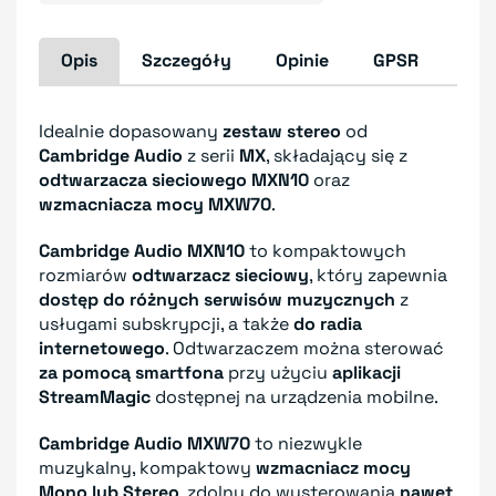
Opis
Szczegóły
Opinie
GPSR
Idealnie dopasowany
zestaw stereo
od
Cambridge Audio
z serii
MX
, składający się z
odtwarzacza sieciowego MXN10
oraz
wzmacniacza mocy MXW70
.
Cambridge Audio MXN10
to kompaktowych
rozmiarów
odtwarzacz sieciowy
, który zapewnia
dostęp do różnych serwisów muzycznych
z
usługami subskrypcji, a także
do radia
internetowego
. Odtwarzaczem można sterować
za pomocą smartfona
przy użyciu
aplikacji
StreamMagic
dostępnej na urządzenia mobilne.
Cambridge Audio MXW70
to niezwykle
muzykalny, kompaktowy
wzmacniacz mocy
Mono lub Stereo
, zdolny do wysterowania
nawet