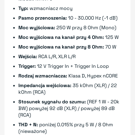
Typ:
wzmacniacz mocy
Pasmo przenoszenia:
10 - 30.000 Hz (-1 dB)
Moc wyjściowa:
250 W przy 8 Ohm (Mono)
Moc wyjściowa na kanał przy 4 Ohm:
125 W
Moc wyjściowa na kanał przy 8 Ohm:
70 W
Wejścia:
RCA L/R, XLR L/R
Trigger:
12 V Trigger In + Trigger In Loop
Rodzaj wzmacniacza:
Klasa D, Hypex nCORE
Impedancja wejściowa:
35 kOhm (XLR) / 22
kOhm (RCA)
Stosunek sygnału do szumu:
(REF 1 W - 20k
BW) powyżej 92 dB (XLR) / powyżej 89 dB
(RCA)
THD + N:
poniżej 0.015% przy 5 W / 8 Ohm
(nieważone)