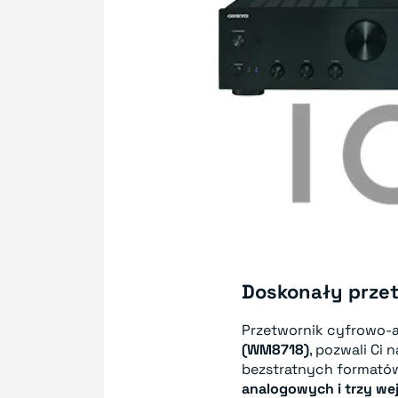
Doskonały prze
Przetwornik cyfrowo
(WM8718)
, pozwali Ci
bezstratnych formatów
analogowych i trzy we