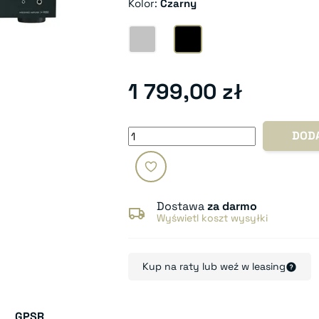
Kolor:
Czarny
Srebrny
Czarny
1 799,00 zł
DOD
Dostawa
za darmo
Wyświetl koszt wysyłki
Kup na raty lub weź w leasing
GPSR