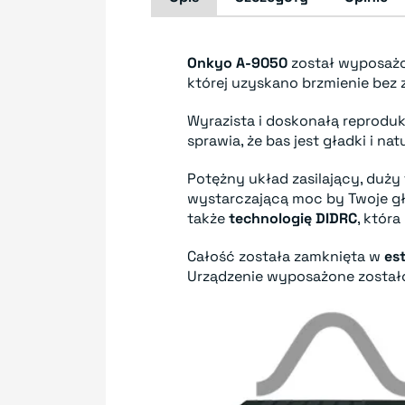
Onkyo A-9050
został wyposaż
której uzyskano brzmienie bez z
Wyrazista i doskonałą reprodu
sprawia, że bas jest gładki i 
Potężny układ zasilający, duży
wystarczającą moc by Twoje gł
także
technologię DIDRC
, któr
Całość została zamknięta w
es
Urządzenie wyposażone zostało 