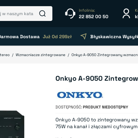
Infolinia:
K
22 852 00 50
k
Darmowa Dostawa
Już Od 299zł
Błyskawiczna Wysył
stereo
Wzmacniacze zintegrowane
Onkyo A-9050 Zintegrowany wzmacni
Onkyo A-9050 Zintegrow
DOSTĘPNOŚĆ
PRODUKT NIEDOSTĘPNY
Onkyo A-9050 to zintegrowany wz
75W na kanał i złączami cyfrowymi