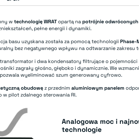
ony w
technologię WRAT
opartą na
potrójnie odwróconych
niekształceń, pełne energii i dynamiki.
kcja basu uzyskana została za pomocą technologii
Phase-M
naturalny bez negatywnego wpływu na odtwarzanie zakresu 
 transformator i dwa kondensatory filtrujące o pojemności
ośniki zagrały głośno, głęboko i dynamicznie. We wzmac
a pozwala wyeliminować szum generowany cyfrowo.
tetyczną obudowę
z przednim
aluminiowym panelem
odpor
w pilot zdalnego sterowania RI.
Analogowa moc i najn
technologie