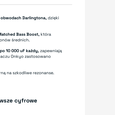
 obwodach Darlingtona,
dzięki
atched Bass Boost,
która
tonów średnich.
po 10 000 uF każdy,
zapewniają
niaczu Onkyo zastosowano
ną na szkodliwe rezonanse.
owsze cyfrowe