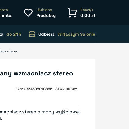
onto
Ulubione
Koszyk
lienta
Produkty
0,00 zł
ka
do 24h
Odbierz
W Naszym Salonie
acz stereo
any wzmacniacz stereo
EAN
0751398010855
STAN
NOWY
macniacz stereo o mocy wyjściowej
.