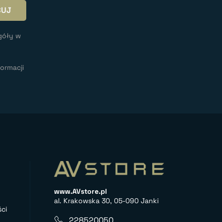
góły w
ormacji
www.AVstore.pl
al. Krakowska 30, 05-090 Janki
ci
228520050