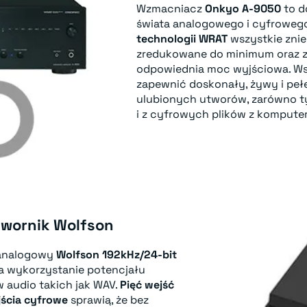
Wzmacniacz
Onkyo A-9050
to d
świata analogowego i cyfrowego
technologii WRAT
wszystkie znie
zredukowane do minimum oraz z
odpowiednia moc wyjściowa. Ws
zapewnić doskonały, żywy i peł
ulubionych utworów, zarówno ty
i z cyfrowych plików z komputer
twornik Wolfson
-analogowy
Wolfson 192kHz/24-bit
 na wykorzystanie potencjału
 audio takich jak WAV.
Pięć wejść
jścia cyfrowe
sprawią, że bez