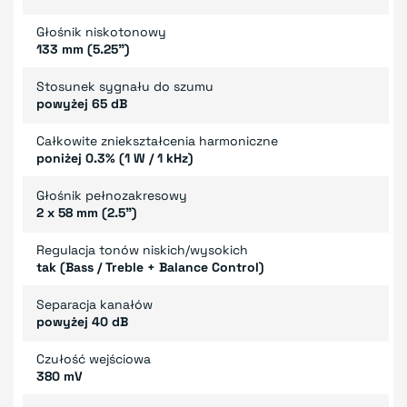
Głośnik niskotonowy
133 mm (5.25")
Stosunek sygnału do szumu
powyżej 65 dB
Całkowite zniekształcenia harmoniczne
poniżej 0.3% (1 W / 1 kHz)
Głośnik pełnozakresowy
2 x 58 mm (2.5")
Regulacja tonów niskich/wysokich
tak (Bass / Treble + Balance Control)
Separacja kanałów
powyżej 40 dB
Czułość wejściowa
380 mV