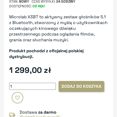
STAN
NOWY
CZAS WYSYŁKI
24 GODZINY
DOSTĘPNOŚĆ
OD RĘKI
Microlab X3BT to aktywny zestaw głośników 5.1
z Bluetooth, stworzony z myślą o użytkownikach
oczekujących kinowego dźwięku
przestrzennego podczas oglądania filmów,
grania oraz słuchania muzyki.
Produkt pochodzi z oficjalnej polskiej
dystrybucji.
1 299,00 zł
DODAJ DO KOSZYKA
Dostawa
za darmo
Wyświetl koszt wysyłki