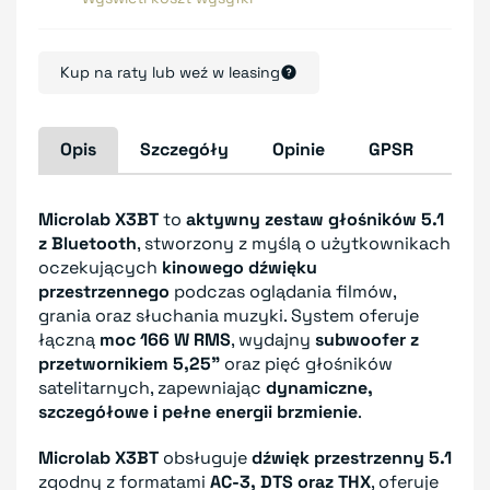
Kup na raty lub weź w leasing
Opis
Szczegóły
Opinie
GPSR
Microlab X3BT
to
aktywny zestaw głośników 5.1
z Bluetooth
, stworzony z myślą o użytkownikach
oczekujących
kinowego dźwięku
przestrzennego
podczas oglądania filmów,
grania oraz słuchania muzyki. System oferuje
łączną
moc 166 W RMS
, wydajny
subwoofer z
przetwornikiem 5,25"
oraz pięć głośników
satelitarnych, zapewniając
dynamiczne,
szczegółowe i pełne energii brzmienie
.
Microlab X3BT
obsługuje
dźwięk przestrzenny 5.1
zgodny z formatami
AC-3, DTS oraz THX
, oferuje