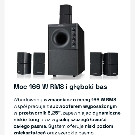
Moc 166 W RMS i głęboki bas
Wbudowany
wzmacniacz o mocy 166 W RMS
współpracuje z
subwooferem wyposażonym
w przetwornik 5,25"
, zapewniając
dynamiczne
niskie tony
oraz
wysoką szczegółowość
całego pasma
. System oferuje
niski poziom
zniekształceń
oraz szerokie pasmo