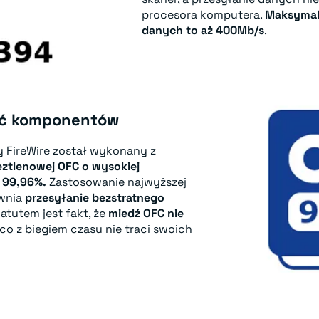
procesora komputera.
Maksymal
danych to aż 400Mb/s
.
ść komponentów
y FireWire został wykonany z
eztlenowej OFC o wysokiej
a 99,96%.
Zastosowanie najwyższej
ewnia
przesyłanie bezstratnego
tutem jest fakt, że
miedź OFC nie
 co z biegiem czasu nie traci swoich