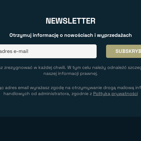
NEWSLETTER
Otrzymuj informację o nowościach i wyprzedażach
z zrezygnować w każdej chwili. W tym celu należy odnaleźć szcze
naszej informacji prawnej.
ąc adres email wyrażasz zgodę na otrzymywanie drogą mailową inf
handlowych od administratora, zgodnie z
Polityką prywatności