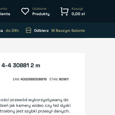
onto
Ulubione
Koszyk
lienta
Produkty
0,00 zł
ka
do 24h
Odbierz
W Naszym Salonie
0 4-4 30881 2 m
EAN
4002888308816
STAN
NOWY
jakości przewód wykorzystywany do
zeń jak kamery wideo czy też dyski
trzebny jest szybki przesył danych.