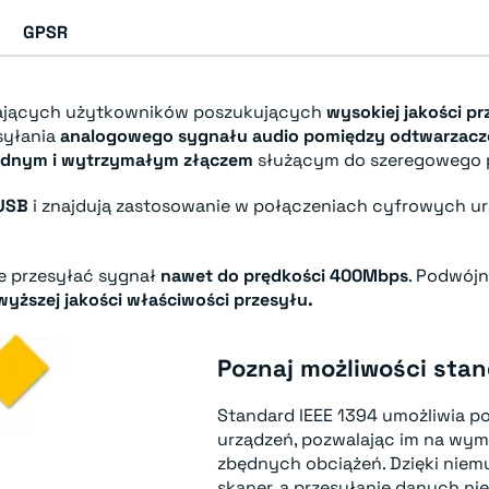
GPSR
gających użytkowników poszukujących
wysokiej jakości p
syłania
analogowego sygnału audio pomiędzy odtwarzac
idnym i wytrzymałym złączem
służącym do szeregowego 
 USB
i znajdują zastosowanie w połączeniach cyfrowych ur
ie przesyłać sygnał
nawet do prędkości 400Mbps
. Podwójn
wyższej jakości właściwości przesyłu.
Poznaj możliwości stan
Standard IEEE 1394 umożliwia p
urządzeń, pozwalając im na wy
zbędnych obciążeń. Dzięki niemu
skaner, a przesyłanie danych ni