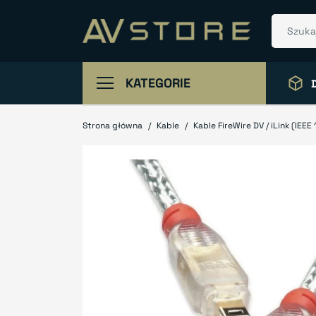
KATEGORIE
Strona główna
Kable
Kable FireWire DV / iLink (IEEE