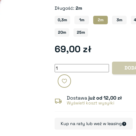
Długość:
2m
0,3m
1m
2m
3m
20m
25m
69,00 zł
DOD
Dostawa
już od 12,00 zł
Wyświetl koszt wysyłki
Kup na raty lub weź w leasing