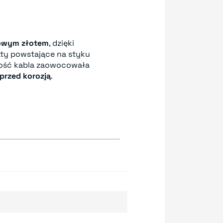
owym złotem
, dzięki
ty powstające na styku
ość kabla zaowocowała
przed korozją
.