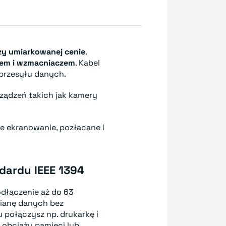
rzy umiarkowanej cenie
.
zem i wzmacniaczem
. Kabel
przesyłu danych.
ządzeń takich jak kamery
e ekranowanie, pozłacane i
dardu IEEE 1394
odłączenie aż do 63
mianę danych bez
 połączysz np. drukarkę i
e obciąży pamięci lub