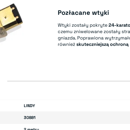
Pozłacane wtyki
Wtyki zostały pokryte
24-karat
czemu zniwelowane zostały stra
gniazda. Poprawiona wytrzymał
również
skuteczniejszą ochroną 
E
LINDY
30881
2 metry