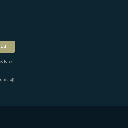
góły w
ormacji