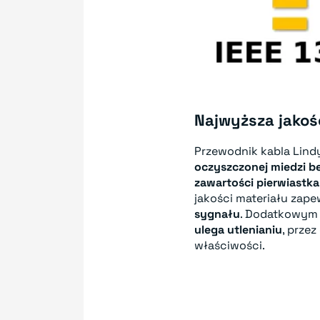
Najwyższa jako
Przewodnik kabla Lind
oczyszczonej miedzi b
zawartości pierwiastk
jakości materiału zap
sygnału
. Dodatkowym a
ulega utlenianiu
, przez
właściwości.