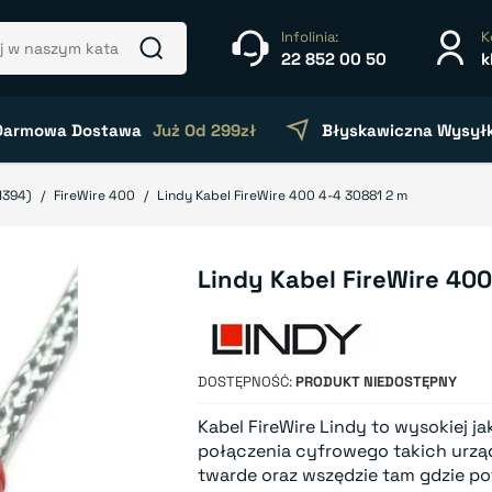
Infolinia:
K
22 852 00 50
k
Darmowa Dostawa
Już Od 299zł
Błyskawiczna Wysył
 1394)
FireWire 400
Lindy Kabel FireWire 400 4-4 30881 2 m
Lindy Kabel FireWire 40
DOSTĘPNOŚĆ
PRODUKT NIEDOSTĘPNY
Kabel FireWire Lindy to wysokiej 
połączenia cyfrowego takich urząd
twarde oraz wszędzie tam gdzie po