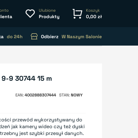
onto
Ulubione
Koszyk
lienta
Produkty
0,00 zł
ka
do 24h
Odbierz
W Naszym Salonie
0 9-9 30744 15 m
EAN
4002888307444
STAN
NOWY
jakości przewód wykorzystywany do
zeń jak kamery wideo czy też dyski
trzebny jest szybki przesył danych.