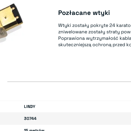
Pozłacane wtyki
Wtyki zostały pokryte 24 karat
zniwelowane zostały straty pow
Poprawiona wytrzymałość kabl
skuteczniejszą ochroną przed ko
E
LINDY
30744
15 metrów