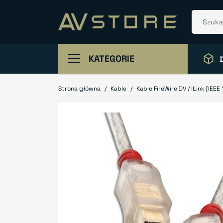
KATEGORIE
Strona główna
Kable
Kable FireWire DV / iLink (IEEE