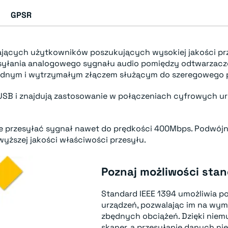
GPSR
jących użytkowników poszukujących wysokiej jakości prz
esyłania analogowego sygnału audio pomiędzy odtwarzac
olidnym i wytrzymałym złączem służącym do szeregowego 
 USB i znajdują zastosowanie w połączeniach cyfrowych ur
nie przesyłać sygnał nawet do prędkości 400Mbps. Podwójn
yższej jakości właściwości przesyłu.
Poznaj możliwości stan
Standard IEEE 1394 umożliwia p
urządzeń, pozwalając im na wy
zbędnych obciążeń. Dzięki niemu
skaner, a przesyłanie danych ni