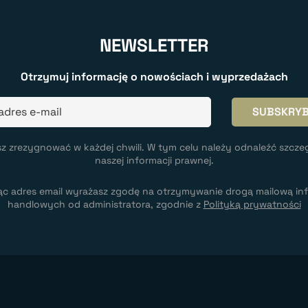
NEWSLETTER
Otrzymuj informację o nowościach i wyprzedażach
z zrezygnować w każdej chwili. W tym celu należy odnaleźć szcze
naszej informacji prawnej.
ąc adres email wyrażasz zgodę na otrzymywanie drogą mailową inf
handlowych od administratora, zgodnie z
Polityką prywatności