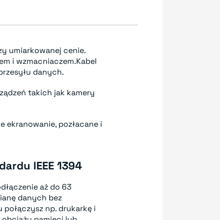
y umiarkowanej cenie.
zem i wzmacniaczem.Kabel
przesyłu danych.
ządzeń takich jak kamery
e ekranowanie, pozłacane i
dardu IEEE 1394
odłączenie aż do 63
mianę danych bez
 połączysz np. drukarkę i
e obciąży pamięci lub