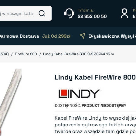
Infolinia:
K
22 852 00 50
k
Darmowa Dostawa
Już Od 299zł
Błyskawiczna Wysył
 1394)
FireWire 800
Lindy Kabel FireWire 800 9-9 30744 15 m
Lindy Kabel FireWire 80
DOSTĘPNOŚĆ
PRODUKT NIEDOSTĘPNY
Kabel FireWire Lindy to wysokiej 
połączenia cyfrowego takich urząd
twarde oraz wszędzie tam gdzie po