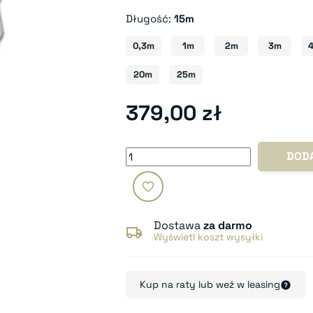
Długość:
15m
0,3m
1m
2m
3m
20m
25m
379,00 zł
DOD
Dostawa
za darmo
Wyświetl koszt wysyłki
Kup na raty lub weź w leasing