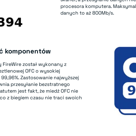
procesora komputera. Maksymal
danych to aż 800Mb/s.
ść komponentów
y FireWire został wykonany z
eztlenowej OFC o wysokiej
a 99,96%. Zastosowanie najwyższej
wnia przesyłanie bezstratnego
tutem jest fakt, że miedź OFC nie
 co z biegiem czasu nie traci swoich