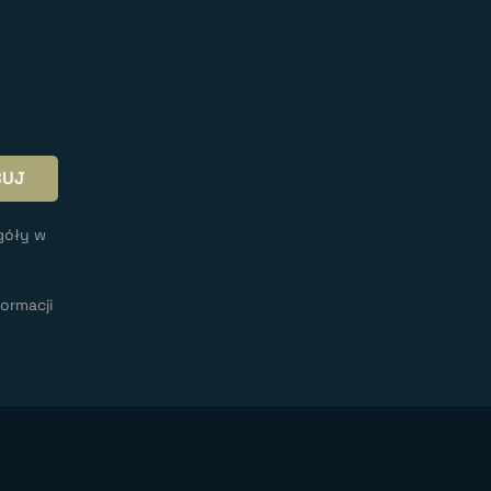
góły w
ormacji