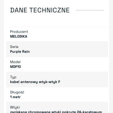
DANE TECHNICZNE
Producent
MELODIKA
Seria
Purple Rain
Model
MDF10
Typ
kabel antenowy wtyk-wtyk F
Długość
1 metr
Wtyki
zaciskane chromowane wtyki pokryte 24-karatowym