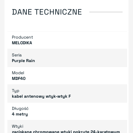
DANE TECHNICZNE
Producent
MELODIKA
Seria
Purple Rain
Model
MDF40
Typ
kabel antenowy wtyk-wtyk F
Długość
4 metry
Wtyki
zaciskane chromowane wtyki pokryte 24-karatowym