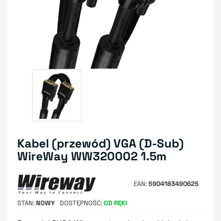
Kabel (przewód) VGA (D-Sub)
WireWay WW320002 1.5m
EAN
5904183490625
STAN
NOWY
DOSTĘPNOŚĆ
OD RĘKI