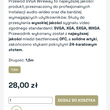
P
rzewód SVGA Wireway to najwyższej jakości
produkt, przeznaczony do profesjonalnych
instalacji audio-wideo oraz dla bardziej
wymagających użytkowników. Służy do
przesyłania
wysokiej jakości
sygnału video
zgodnego standardami:
SVGA, XGA, SXGA, WXGA
.
Przewodnik wykonany został z
najwyższej
jakości
miedzi beztlenowej
OFC
, a
solidne wtyki
,
zakończono stykami pokrytymi
24-karatowym
złotem
.
Długość:
1,5m
1,5m
28,00 zł
DODAJ DO KOSZYKA