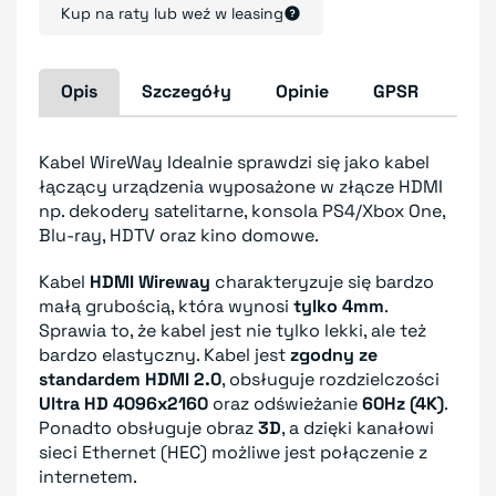
Kup na raty lub weź w leasing
Opis
Szczegóły
Opinie
GPSR
Kabel WireWay Idealnie sprawdzi się jako kabel
łączący urządzenia wyposażone w złącze HDMI
np. dekodery satelitarne, konsola PS4/Xbox One,
Blu-ray, HDTV oraz kino domowe.
Kabel
HDMI Wireway
charakteryzuje się bardzo
małą grubością, która wynosi
tylko 4mm
.
Sprawia to, że kabel jest nie tylko lekki, ale też
bardzo elastyczny. Kabel jest
zgodny ze
standardem HDMI 2.0
, obsługuje rozdzielczości
Ultra HD 4096x2160
oraz odświeżanie
60Hz (4K)
.
Ponadto obsługuje obraz
3D
, a dzięki kanałowi
sieci Ethernet (HEC) możliwe jest połączenie z
internetem.