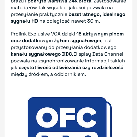
brązu i
pokryte warstwą 24K złota
. Zastosowanie
materiałów tak wysokiej jakości pozwala na
przesyłanie praktycznie
bezstratnego, idealnego
sygnału HD
na odległość nawet 30 m.
Prolink Exclusive VGA dzięki
15 aktywnym pinom
oraz dodatkowym żyłom sygnałowym
, jest
przystosowany do przesyłania dodatkowego
kanału sygnałowego DDC
. Display Data Channel
pozwala na zsynchronizowanie informacji takich
jak
częstotliwość odświeżania czy rozdzielczość
między źródłem, a odbiornikiem.