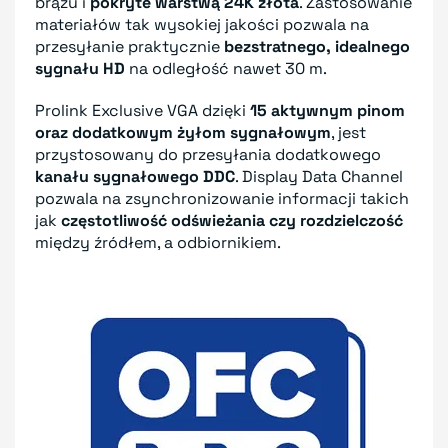
brązu i
pokryte warstwą 24K złota
. Zastosowanie
materiałów tak wysokiej jakości pozwala na
przesyłanie praktycznie
bezstratnego, idealnego
sygnału HD
na odległość nawet 30 m.
Prolink Exclusive VGA dzięki
15 aktywnym pinom
oraz dodatkowym żyłom sygnałowym
, jest
przystosowany do przesyłania dodatkowego
kanału sygnałowego DDC
. Display Data Channel
pozwala na zsynchronizowanie informacji takich
jak
częstotliwość odświeżania czy rozdzielczość
między źródłem, a odbiornikiem.