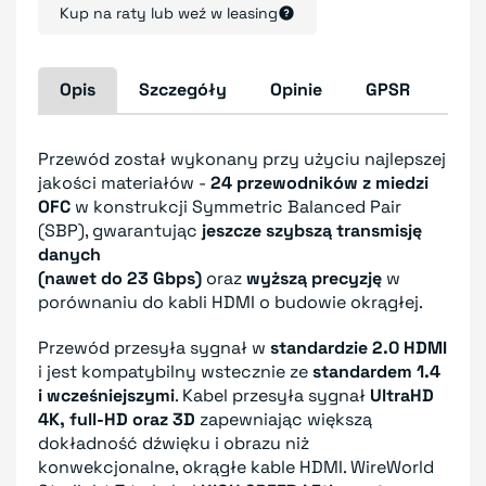
Kup na raty lub weź w leasing
Opis
Szczegóły
Opinie
GPSR
Przewód został wykonany przy użyciu najlepszej
jakości materiałów -
24 przewodników z miedzi
OFC
w konstrukcji Symmetric Balanced Pair
(SBP), gwarantując
jeszcze szybszą transmisję
danych
(nawet do 23 Gbps)
oraz
wyższą precyzję
w
porównaniu do kabli HDMI o budowie okrągłej.
Przewód przesyła sygnał w
standardzie 2.0 HDMI
i jest kompatybilny wstecznie ze
standardem 1.4
i wcześniejszymi
. Kabel przesyła sygnał
UltraHD
4K, full-HD oraz 3D
zapewniając większą
dokładność dźwięku i obrazu niż
konwekcjonalne, okrągłe kable HDMI. WireWorld