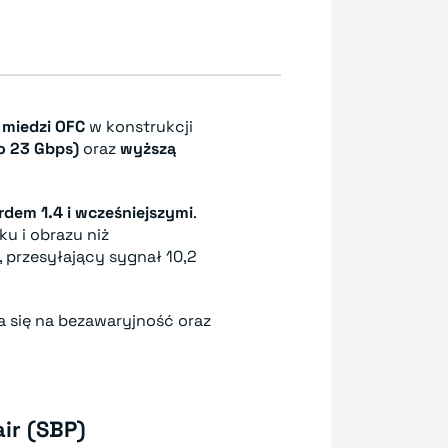
 miedzi OFC
w konstrukcji
o 23 Gbps)
oraz
wyższą
rdem 1.4 i wcześniejszymi
.
u i obrazu niż
, przesyłający sygnał 10,2
a się na bezawaryjność oraz
ir (SBP)