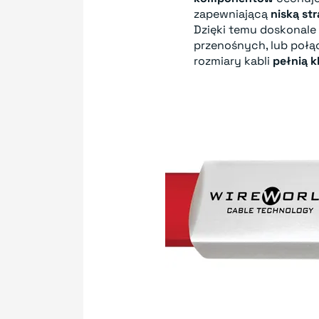
zapewniającą
niską st
Dzięki temu doskonale
przenośnych, lub połą
rozmiary kabli
pełnią k