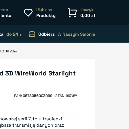
onto
Ulubione
Koszyk
lienta
Produkty
0,00 zł
ka
do 24h
Odbierz
W Naszym Salonie
 ACTIV 20m
d 3D WireWorld Starlight
EAN
0878056003999
STAN
NOWY
owszej serii 7, to ultracienki
bszą transmisję danych oraz