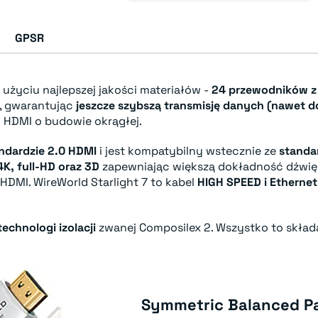
GPSR
użyciu najlepszej jakości materiałów -
24 przewodników z
, gwarantując
jeszcze szybszą transmisję danych (nawet d
 HDMI o budowie okrągłej.
ndardzie 2.0 HDMI
i jest kompatybilny wstecznie ze
standa
4K, full-HD oraz 3D
zapewniając większą dokładność dźwięk
HDMI. WireWorld Starlight 7 to kabel
HIGH SPEED i Ethernet
echnologi izolacji
zwanej Composilex 2. Wszystko to skład
Symmetric Balanced Pa