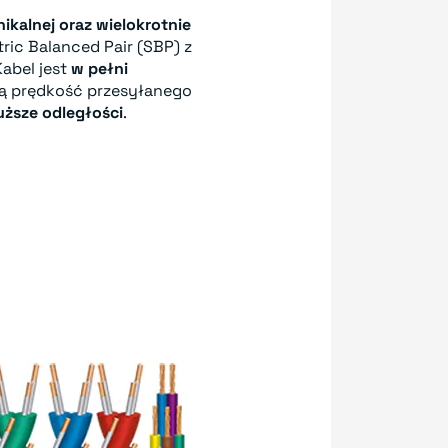
nikalnej oraz wielokrotnie
ic Balanced Pair (SBP) z
 Kabel jest
w pełni
łą prędkość przesyłanego
uższe odległości
.