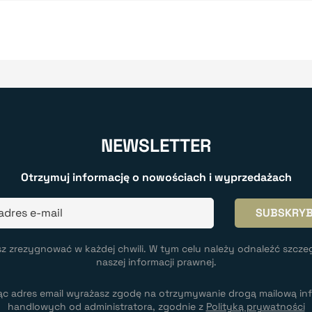
NEWSLETTER
Otrzymuj informację o nowościach i wyprzedażach
z zrezygnować w każdej chwili. W tym celu należy odnaleźć szcze
naszej informacji prawnej.
ąc adres email wyrażasz zgodę na otrzymywanie drogą mailową inf
handlowych od administratora, zgodnie z
Polityką prywatności