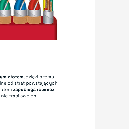
wym złotem
, dzięki czemu
lne od strat powstających
złotem
zapobiega również
 nie traci swoich