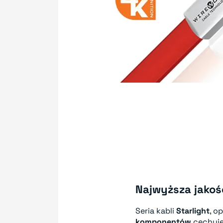
Najwyższa jakoś
Seria kabli
Starlight
, o
komponentów
cechuje 