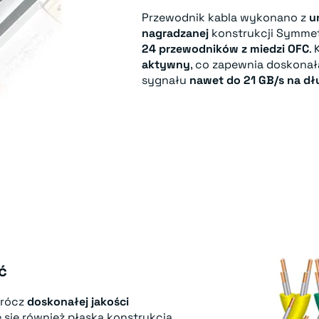
Przewodnik kabla wykonano z
u
nagradzanej
konstrukcji Symmetr
24 przewodników z miedzi OFC
.
aktywny
, co zapewnia doskona
sygnału
nawet do 21 GB/s na dł
ć
prócz
doskonałej jakości
się również płaską konstrukcja,