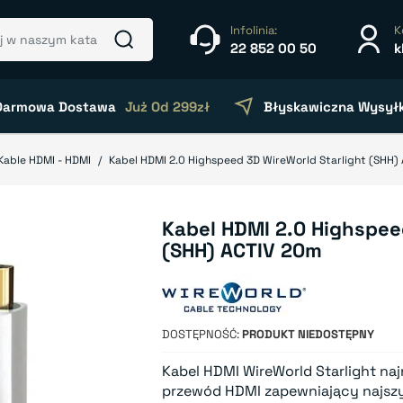
Infolinia:
K
22 852 00 50
k
Darmowa Dostawa
Już Od 299zł
Błyskawiczna Wysył
Kable HDMI - HDMI
Kabel HDMI 2.0 Highspeed 3D WireWorld Starlight (SHH)
Kabel HDMI 2.0 Highspee
(SHH) ACTIV 20m
DOSTĘPNOŚĆ
PRODUKT NIEDOSTĘPNY
Kabel HDMI WireWorld Starlight najn
przewód HDMI zapewniający najszy