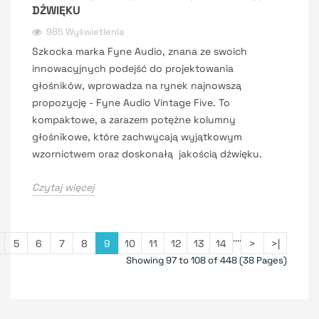
DŹWIĘKU
985 Wyświetlenia
Szkocka marka Fyne Audio, znana ze swoich
innowacyjnych podejść do projektowania
głośników, wprowadza na rynek najnowszą
propozycję - Fyne Audio Vintage Five. To
kompaktowe, a zarazem potężne kolumny
głośnikowe, które zachwycają wyjątkowym
wzornictwem oraz doskonałą jakością dźwięku.
Czytaj więcej
....
5
6
7
8
9
10
11
12
13
14
>
>|
Showing 97 to 108 of 448 (38 Pages)