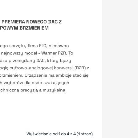
- PREMIERA NOWEGO DAC Z
POWYM BRZMIENIEM
ego sprzętu, firma FiiO, niedawno
 najnowszy model - Warmer R2R. To
dzo przemyślany DAC, który łączy
gię cyfrowo-analogowej konwersji (R2R) z
rzmieniem. Urządzenie ma ambicje stać się
h wyborów dla osób szukających
chniczną precyzją a muzykalną
Wyświetlanie od 1 do 4 z 4 (1 stron)