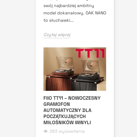
swój najbardziej ambitny
model dokanałowy. OAK NANO
to słuchawki...
Czytaj więcej
FIIO TT11 – NOWOCZESNY
GRAMOFON
AUTOMATYCZNY DLA
POCZĄTKUJĄCYCH
MIŁOŚNIKÓW WINYLI
283 wyświetlenia