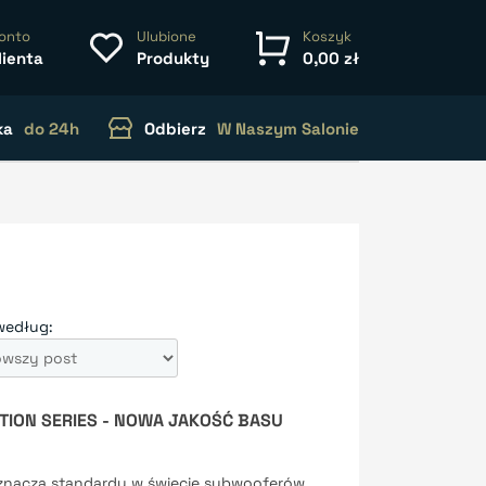
onto
Ulubione
Koszyk
lienta
Produkty
0,00 zł
ka
do 24h
Odbierz
W Naszym Salonie
według:
TION SERIES - NOWA JAKOŚĆ BASU
znacza standardy w świecie subwooferów