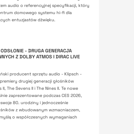
m audio o referencyjnej specyfikacji, który
centrum domowego systemu hi-fi dla
ących entuzjastów dźwięku.
 ODSŁONIE - DRUGA GENERACJA
YCH Z DOLBY ATMOS I DIRAC LIVE
ski producent sprzętu audio - Klipsch -
premiery drugiej generacji głośników
II, The Sevens II i The Nines II. Te nowe
jalnie zaprezentowane podczas CES 2026,
 swoje 80. urodziny i jednocześnie
głośników z wbudowanym wzmacniaczem,
 myślą o współczesnych wymaganiach