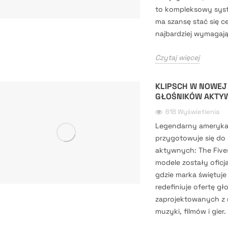
to kompleksowy syste
ma szansę stać się 
najbardziej wymagaj
Czytaj więcej
KLIPSCH W NOWEJ
GŁOŚNIKÓW AKTYWN
618 Wyświetlenia
Legendarny amerykań
przygotowuje się do 
aktywnych: The Fives 
modele zostały ofic
gdzie marka świętuje
redefiniuje ofertę 
zaprojektowanych z
muzyki, filmów i gier.