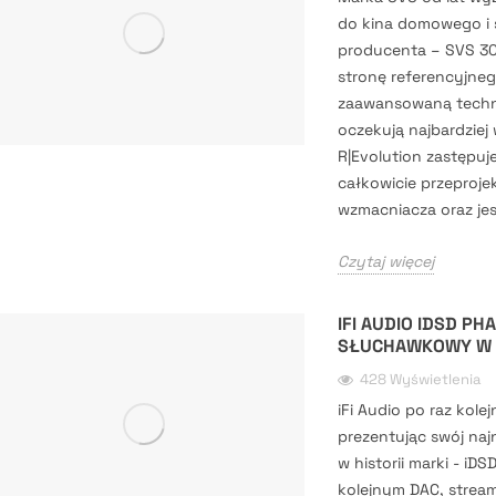
do kina domowego i 
producenta – SVS 300
stronę referencyjne
zaawansowaną technol
oczekują najbardzie
R|Evolution zastępuj
całkowicie przeproje
wzmacniacza oraz jesz
Czytaj więcej
IFI AUDIO IDSD P
SŁUCHAWKOWY W
428 Wyświetlenia
iFi Audio po raz kole
prezentując swój na
w historii marki - iD
kolejnym DAC, stre