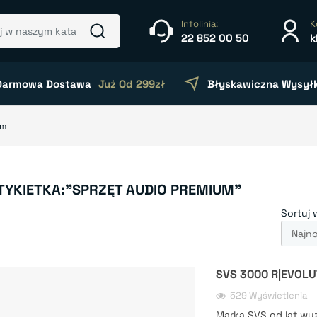
Infolinia:
K
22 852 00 50
k
Darmowa Dostawa
Już Od 299zł
Błyskawiczna Wysył
um
TYKIETKA:"SPRZĘT AUDIO PREMIUM"
Sortuj 
SVS 3000 R|EVOLU
529 Wyświetlenia
Marka SVS od lat wy