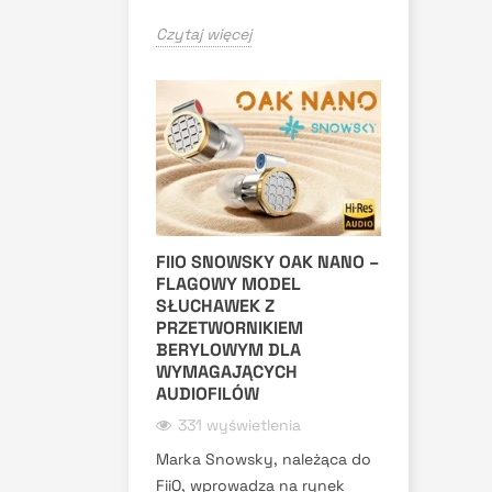
Czytaj więcej
FIIO SNOWSKY OAK NANO –
FLAGOWY MODEL
SŁUCHAWEK Z
PRZETWORNIKIEM
BERYLOWYM DLA
WYMAGAJĄCYCH
AUDIOFILÓW
331 wyświetlenia
Marka Snowsky, należąca do
FiiO, wprowadza na rynek