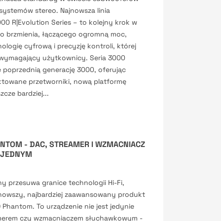
systemów stereo. Najnowsza linia
0 R|Evolution Series – to kolejny krok w
go brzmienia, łączącego ogromną moc,
ogię cyfrową i precyzję kontroli, której
j wymagający użytkownicy. Seria 3000
e poprzednią generację 3000, oferując
ktowane przetworniki, nową platformę
cze bardziej...
HANTOM - DAC, STREAMER I WZMACNIACZ
 JEDNYM
jny przesuwa granice technologii Hi-Fi,
jnowszy, najbardziej zaawansowany produkt
SD Phantom. To urządzenie nie jest jedynie
amerem czy wzmacniaczem słuchawkowym -