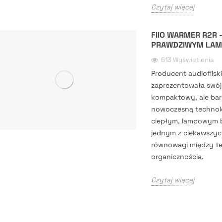
Czytaj więcej
FIIO WARMER R2R 
PRAWDZIWYM LAM
613 Wyświetlenia
Producent audiofilski
zaprezentowała swój
kompaktowy, ale bar
nowoczesną technolo
ciepłym, lampowym b
jednym z ciekawszyc
równowagi między te
organicznością.
Czytaj więcej