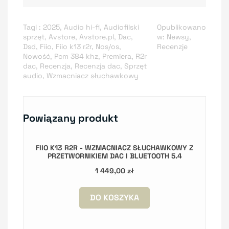
Tagi :
2025
,
Audio hi-fi
,
Audiofilski
Opublikowano
sprzęt
,
Avstore
,
Avstore.pl
,
Dac
,
w:
Newsy
,
Dsd
,
Fiio
,
Fiio k13 r2r
,
Nos/os
,
Recenzje
Nowość
,
Pcm 384 khz
,
Premiera
,
R2r
dac
,
Recenzja
,
Recenzja dac
,
Sprzęt
audio
,
Wzmacniacz słuchawkowy
Powiązany produkt
FIIO K13 R2R - WZMACNIACZ SŁUCHAWKOWY Z
PRZETWORNIKIEM DAC I BLUETOOTH 5.4
1 449,00 zł
DO KOSZYKA