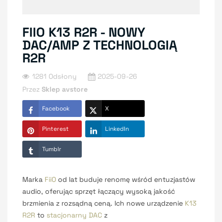
FIIO K13 R2R - NOWY
DAC/AMP Z TECHNOLOGIĄ
R2R
1281 Odsłony
2025-09-26
Przez
Sklep avstore
Facebook
X
Pinterest
LinkedIn
Tumblr
Marka
FiiO
od lat buduje renomę wśród entuzjastów
audio, oferując sprzęt łączący wysoką jakość
brzmienia z rozsądną ceną. Ich nowe urządzenie
K13
R2R
to
stacjonarny DAC
z