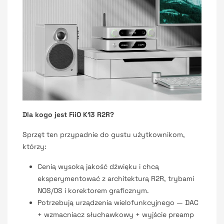
Dla kogo jest FiiO K13 R2R?
Sprzęt ten przypadnie do gustu użytkownikom,
którzy:
Cenią wysoką jakość dźwięku i chcą
eksperymentować z architekturą R2R, trybami
NOS/OS i korektorem graficznym.
Potrzebują urządzenia wielofunkcyjnego — DAC
+ wzmacniacz słuchawkowy + wyjście preamp