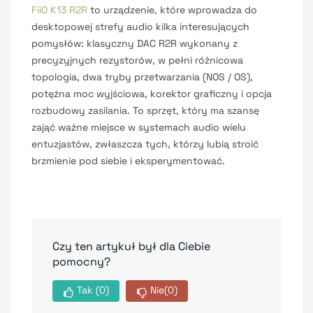
FiiO K13 R2R
to urządzenie, które wprowadza do
desktopowej strefy audio kilka interesujących
pomysłów: klasyczny DAC R2R wykonany z
precyzyjnych rezystorów, w pełni różnicowa
topologia, dwa tryby przetwarzania (NOS / OS),
potężna moc wyjściowa, korektor graficzny i opcja
rozbudowy zasilania. To sprzęt, który ma szansę
zająć ważne miejsce w systemach audio wielu
entuzjastów, zwłaszcza tych, którzy lubią stroić
brzmienie pod siebie i eksperymentować.
Czy ten artykuł był dla Ciebie
pomocny?
Tak
(0)
Nie
(0)